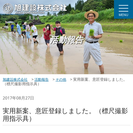
MENU
活動報告
>
>
>
実用新案、意匠登録しました。
旭建設株式会社
活動報告
その他
（標尺撮影用指示具）
2017年08月27日
実用新案、意匠登録しました。（標尺撮影
用指示具）