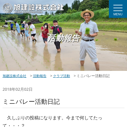
MENU
活動報告
>
>
>
ミニバレー活動日記
旭建設株式会社
活動報告
クラブ活動
2018年02月02日
ミニバレー活動日記
久しぶりの投稿になります。今まで何してたっ
て・・・？