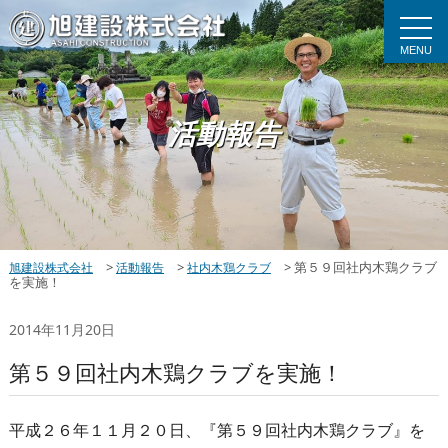
MENU
活動報告
>
>
>
第５９回社内木鶏クラブ
旭建設株式会社
活動報告
社内木鶏クラブ
を実施！
2014年11月20日
第５９回社内木鶏クラブを実施！
平成２６年１１月２０日、『第５９回社内木鶏クラブ』を