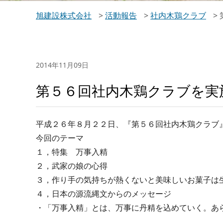
旭建設株式会社
>
活動報告
>
社内木鶏クラブ
>
2014年11月09日
第５６回社内木鶏クラブを実
平成２６年８月２２日、『第５６回社内木鶏クラブ
今回のテーマ
１，特集 万事入精
２，武家の娘の心得
３，作り手の気持ちが熱くないと美味しいお菓子は
４，日本の源流縄文からのメッセージ
・「万事入精」とは、万事に丹精を込めていく。あ