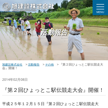
MENU
活動報告
>
>
>
『第２回ひょっとこ駅伝競走大
旭建設株式会社
活動報告
その他
会』開催！
2014年02月08日
『第２回ひょっとこ駅伝競走大会』開催！
平成２５年１２月１５日『第２回ひょっとこ駅伝競走大