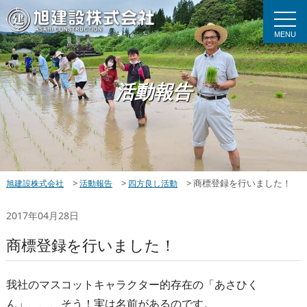
MENU
活動報告
>
>
>
商標登録を行いました！
旭建設株式会社
活動報告
四方良し活動
2017年04月28日
商標登録を行いました！
我社のマスコットキャラクター的存在の「あさひく
ん」、、、そう！実は名前があるのです。