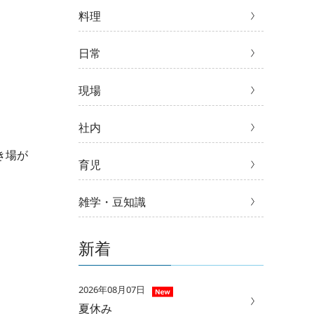
料理
日常
現場
社内
場が
育児
雑学・豆知識
新着
2026年08月07日
夏休み