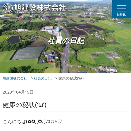
MENU
社員の日記
>
>
健康の秘訣(‘ω’)
旭建設株式会社
社員の日記
2023年04月19日
健康の秘訣(‘ω’)
こんにちは(✿✪‿✪｡)ﾉｺﾝﾁｬ♡