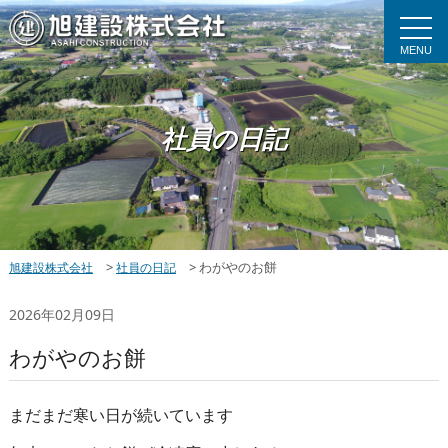
MENU
社員の日記
>
>
わがやのお餅
旭建設株式会社
社員の日記
2026年02月09日
わがやのお餅
まだまだ寒い日が続いています