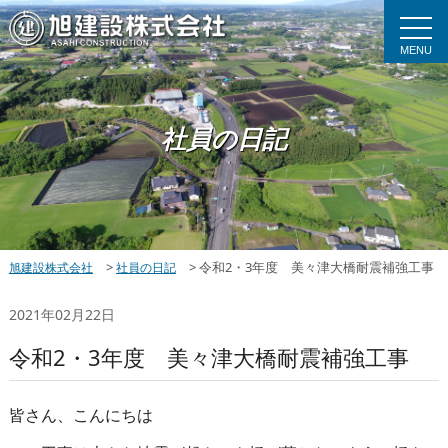
MENU
社員の日記
>
>
令和2・3年度 美々津大橋耐震補強工事
旭建設株式会社
社員の日記
2021年02月22日
令和2・3年度 美々津大橋耐震補強工事
皆さん、こんにちは