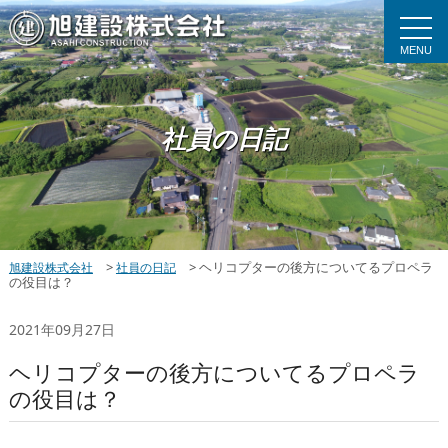
MENU
社員の日記
>
>
ヘリコプターの後方についてるプロペラ
旭建設株式会社
社員の日記
の役目は？
2021年09月27日
ヘリコプターの後方についてるプロペラ
の役目は？