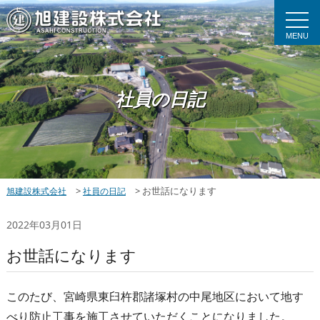
MENU
社員の日記
>
>
お世話になります
旭建設株式会社
社員の日記
2022年03月01日
お世話になります
このたび、宮崎県東臼杵郡諸塚村の中尾地区において地す
べり防止工事を施工させていただくことになりました。