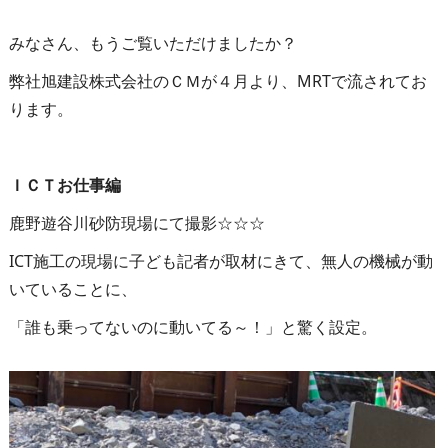
みなさん、もうご覧いただけましたか？
弊社旭建設株式会社のＣＭが４月より、MRTで流されてお
ります。
ＩＣＴお仕事編
鹿野遊谷川砂防現場
にて撮影☆☆☆
ICT施工の現場に子ども記者が取材にきて、無人の機械が動
いていることに、
「誰も乗ってないのに動いてる～！」と驚く設定。