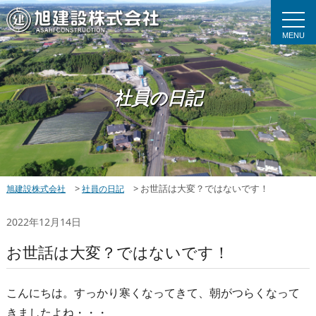
MENU
社員の日記
>
>
お世話は大変？ではないです！
旭建設株式会社
社員の日記
2022年12月14日
お世話は大変？ではないです！
こんにちは。すっかり寒くなってきて、朝がつらくなって
きましたよね・・・