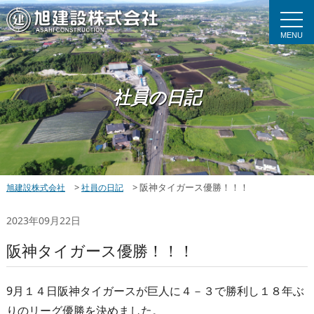
MENU
社員の日記
>
>
阪神タイガース優勝！！！
旭建設株式会社
社員の日記
2023年09月22日
阪神タイガース優勝！！！
9月１４日阪神タイガースが巨人に４－３で勝利し１８年ぶ
りのリーグ優勝を決めました。