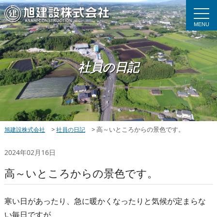
MENU
社員の日記
>
>
高～いところからの景色です。
旭建設株式会社
社員の日記
2024年02月16日
高～いところからの景色です。
寒い日があったり、急に暖かくなったりと気候が定まらな
い毎日ですが、