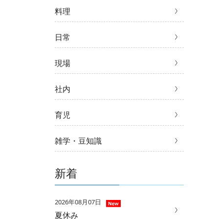
料理
日常
現場
社内
育児
雑学・豆知識
新着
2026年08月07日
夏休み