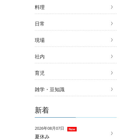
料理
日常
現場
社内
育児
雑学・豆知識
新着
2026年08月07日
夏休み