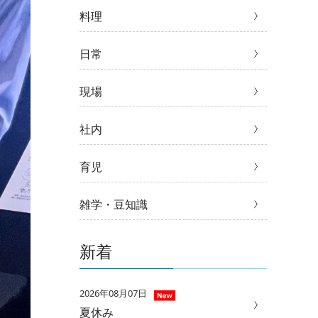
料理
日常
現場
社内
育児
雑学・豆知識
新着
2026年08月07日
夏休み