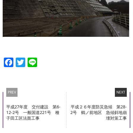
Facebook
Twitter
Line
PREV
NEXT
平成27年度 交付建設 第6-
平成２６年度防災急傾 第28-
12-2号 一般国道221号 種
2号 鶴ノ前地区 急傾斜地崩
子田工区法面工事
壊対策工事