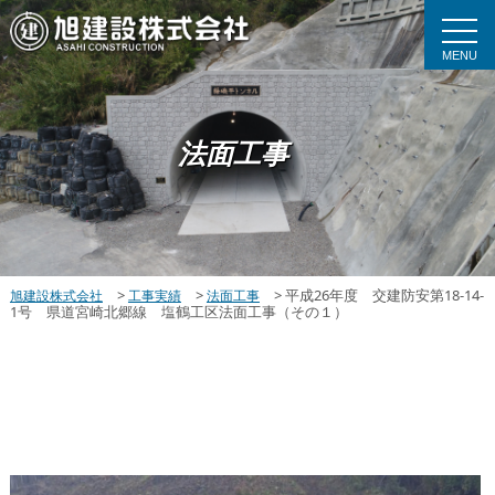
MENU
法面工事
>
>
>
平成26年度 交建防安第18-14-
旭建設株式会社
工事実績
法面工事
1号 県道宮崎北郷線 塩鶴工区法面工事（その１）