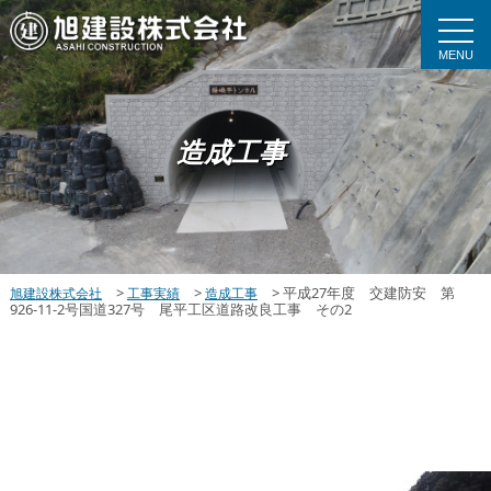
MENU
造成工事
>
>
>
平成27年度 交建防安 第
旭建設株式会社
工事実績
造成工事
926-11-2号国道327号 尾平工区道路改良工事 その2