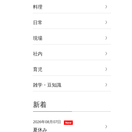
料理
日常
現場
社内
育児
雑学・豆知識
新着
2026年08月07日
夏休み