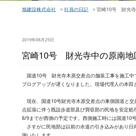
旭建設株式会社
>
社員の日記
>
宮崎10号 財光
2019年06月25日
宮崎10号 財光寺中の原南地
国道10号 財光寺木原交差点の舗装工事を施工中
ブログアップが遅くなりました。現場代理人の本田
現在、国道10号財光寺木原交差点の東側国道と交
点拡張に伴う既設歩道部及び買収部の民地を安定処理後
8/9までが西側の予定です。西側施工時には国道1
さすがに民地部は以前の水道の引き込みがあり日向
謝いたします。