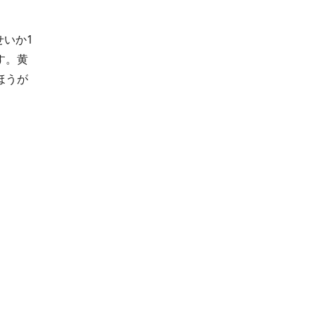
せいか1
す。黄
ほうが