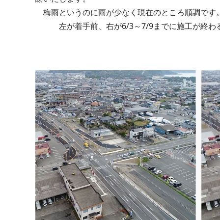
梅雨というのに雨が少なく現在のところ順調です
左が着手前、右が6/3～7/9までに施工が終わ