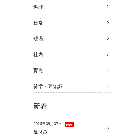
料理
日常
現場
社内
育児
雑学・豆知識
新着
2026年08月07日
夏休み