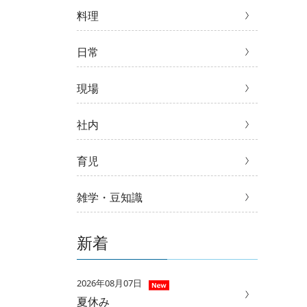
料理
日常
現場
社内
育児
雑学・豆知識
新着
2026年08月07日
夏休み