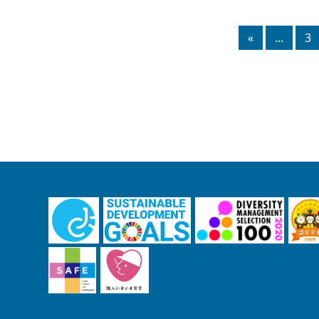
«
...
3