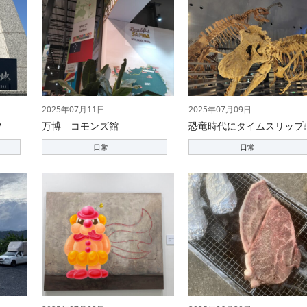
2025年07月11日
2025年07月09日
/
万博 コモンズ館
恐竜時代にタイムスリップ❕
日常
日常