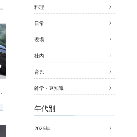
料理
日常
現場
社内
育児
雑学・豆知識
し
年代別
2026年