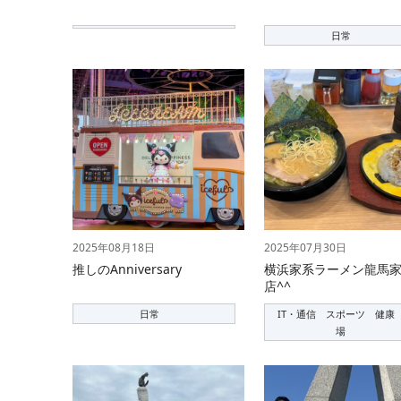
日常
2025年08月18日
2025年07月30日
推しのAnniversary
横浜家系ラーメン龍馬家
店^^
日常
IT・通信 スポーツ 健康
場