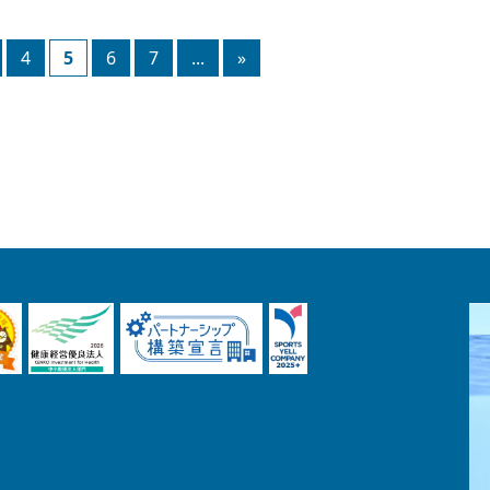
4
5
6
7
...
»