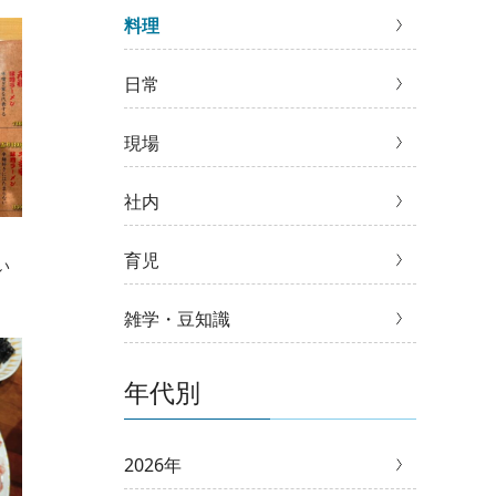
料理
日常
現場
社内
育児
い
雑学・豆知識
年代別
2026年